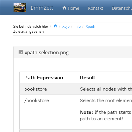
EmmZett
Kontakt
Datenschu
Home
Home
Sie befinden sich hier
Xojo
info
Xpath
Zuletzt angesehen
xpath-selection.png