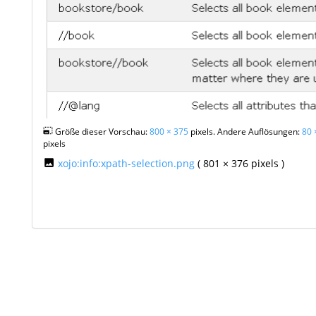
Größe dieser Vorschau:
800 × 375
pixels. Andere Auflösungen:
80 
pixels
xojo:info:xpath-selection.png
( 801 × 376 pixels )