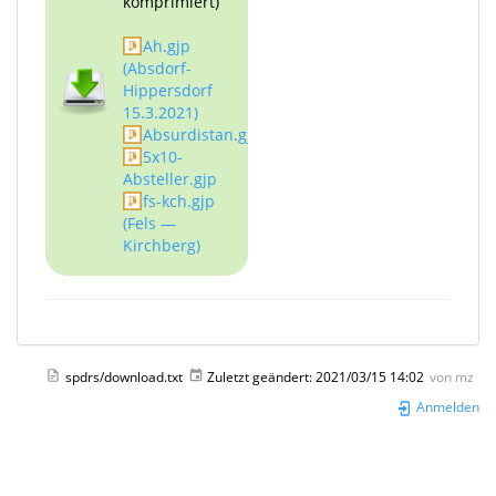
komprimiert)
Ah.gjp
(Absdorf-
Hippersdorf
15.3.2021)
Absurdistan.gjp
5x10-
Absteller.gjp
fs-kch.gjp
(Fels —
Kirchberg)
spdrs/download.txt
Zuletzt geändert:
2021/03/15 14:02
von
mz
Anmelden