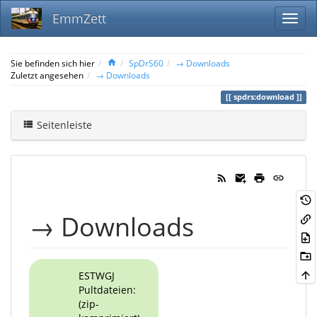
EmmZett
Home
Sie befinden sich hier
SpDrS60
→ Downloads
Zuletzt angesehen
→ Downloads
spdrs:download
Seitenleiste
→ Downloads
ESTWGJ
Pultdateien:
(zip-